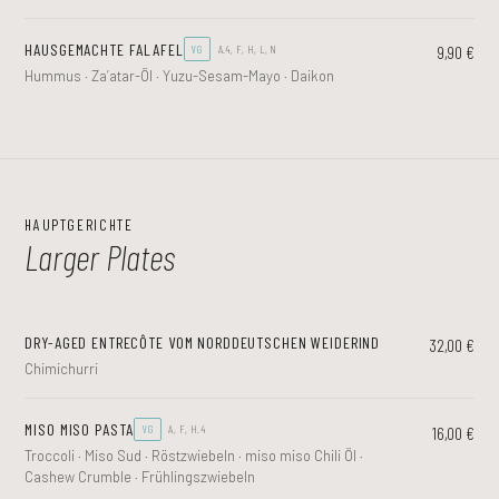
HAUSGEMACHTE FALAFEL
9,90 €
VG
A.4, F, H, L, N
Hummus · Za’atar-Öl · Yuzu-Sesam-Mayo · Daikon
HAUPTGERICHTE
Larger Plates
DRY-AGED ENTRECÔTE VOM NORDDEUTSCHEN WEIDERIND
32,00 €
Chimichurri
MISO MISO PASTA
16,00 €
VG
A, F, H.4
Troccoli · Miso Sud · Röstzwiebeln · miso miso Chili Öl ·
Cashew Crumble · Frühlingszwiebeln