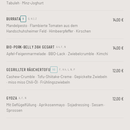
Tabuleh · Minz-Joghurt
BURRATA
14,00 €
V
G, H.1, Z
Mandelpesto · Flambierte Tomaten aus dem
Handschuhsheimer Feld · Himbeerpfeffer · Kirschen
BIO-PORK-BELLY 36H GEGART
14,00 €
A.4, F, N
Apfel-Feigenmarmelade · BBQ-Lack · Zwiebelcrumble · Kimchi
GEGRILLTER RÄUCHERTOFU
12,00 €
VG
F, H.4, L, N, P
Cashew-Crumble · Tofu-Shiitake-Creme · Gepickelte Zwiebeln
· miso miso Chili-Öl · Frühlingszwiebeln
GYOZA
12,00 €
A, F, N
Mit Geflügelfüllung · Aprikosenmayo · Sojadressing · Sesam ·
Sprossen