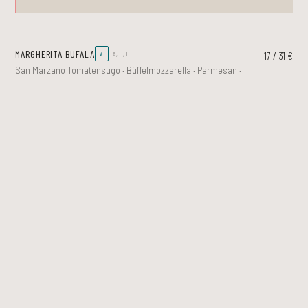
MARGHERITA BUFALA
17 / 31 €
V
A, F, G
San Marzano Tomatensugo · Büffelmozzarella · Parmesan ·
Basilikum
RIPIENA
21 / 41 €
A, F, G, H.3
Bresaola · Sauce Pistou · Parmesan · Wildkräutersalat ·
Trüffelmascarpone · Rosmarin geröstete
Sonnenblumenkerne (lauwarm serviert)
ANGRY MAMI
18 / 32 €
A, F
San Marzano Tomatensugo · Salame Piccante · Nduja ·
Gepickelte Zwiebeln · Essigkaramell
MARINARA CLASSICO
11 / 21 €
VG
A, F
San Marzano Tomatensugo · Knoblauch · Oregano · Olivenöl