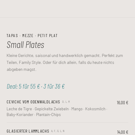
TAPAS · MEZZE · PETIT PLAT
Small Plates
Kleine Gerichte, saisonal und handwerklich gemacht. Perfekt zum
Teilen, Family Style. Oder für dich allein, falls du heute nichts
abgeben magst.
Deal: 5 für 55 € · 3 für 36 €
CEVICHE VOM ODENWALDLACHS
16,00 €
D, L, M
Leche de Tigre · Gepickelte Zwiebeln · Mango · Kokosmilch ·
Baby-Koriander · Plantain-Chips
GLASIERTER LAMMLACHS
14,00 €
A, F, G, L, N