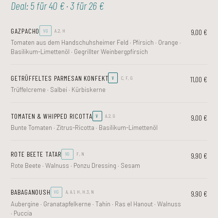
Deal: 5 für 40 € · 3 für 26 €
GAZPACHO
9,00 €
VG
A.2, H
Tomaten aus dem Handschuhsheimer Feld · Pfirsich · Orange ·
Basilikum-Limettenöl · Gegrillter Weinbergpfirsich
GETRÜFFELTES PARMESAN KONFEKT
11,00 €
V
C, F, G
Trüffelcreme · Salbei · Kürbiskerne
TOMATEN & WHIPPED RICOTTA
9,00 €
V
A.2, G
Bunte Tomaten · Zitrus-Ricotta · Basilikum-Limettenöl
ROTE BEETE TATAR
9,90 €
VG
F, N
Rote Beete · Walnuss · Ponzu Dressing · Sesam
BABAGANOUSH
9,90 €
VG
A, A.1, H, H.3, N
Aubergine · Granatapfelkerne · Tahin · Ras el Hanout · Walnuss
· Puccia