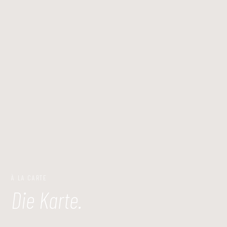
À LA CARTE
Speisekarte uuuhmami Heidel
Die Karte.