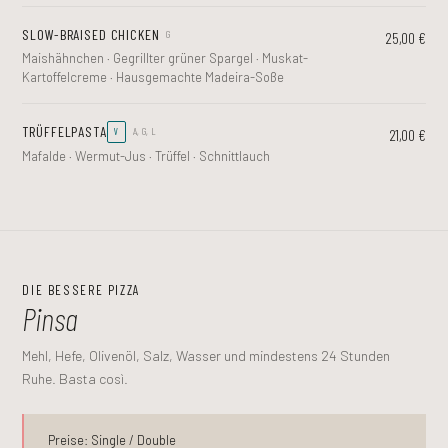
SLOW-BRAISED CHICKEN
25,00 €
G
Maishähnchen · Gegrillter grüner Spargel · Muskat-
Kartoffelcreme · Hausgemachte Madeira-Soße
TRÜFFELPASTA
21,00 €
V
A, G, L
Mafalde · Wermut-Jus · Trüffel · Schnittlauch
DIE BESSERE PIZZA
Pinsa
Mehl, Hefe, Olivenöl, Salz, Wasser und mindestens 24 Stunden
Ruhe. Basta così.
Preise: Single / Double