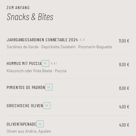
ZUM ANFANG
Snacks & Bites
JAHRGANGSSARDINEN CONNÉTABLE 2024
11,00 €
A, D
Sardines de Garde · Gepickelte Zwiebeln · Rosmarin-Baguette
HUMMUS MIT PUCCIA
8,00 €
VG
A, A.1
Klassisch oder Rote Beete · Puccia
PIMIENTOS DE PADRÓN
8,00 €
VG
GRIECHISCHE OLIVEN
4,00 €
VG
OLIVENTAPENADE
4,00 €
VG
Oliven aus Andria, Apulien