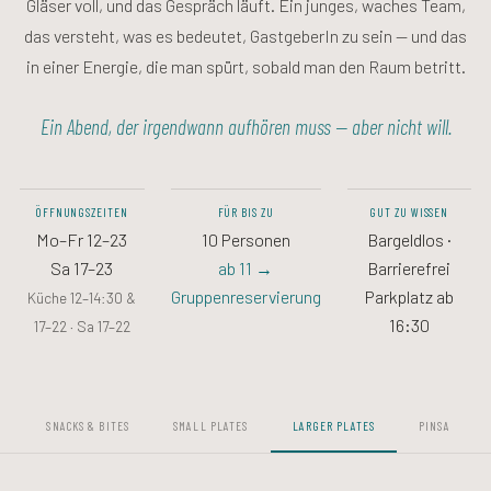
Gläser voll, und das Gespräch läuft. Ein junges, waches Team,
das versteht, was es bedeutet, GastgeberIn zu sein — und das
in einer Energie, die man spürt, sobald man den Raum betritt.
Ein Abend, der irgendwann aufhören muss — aber nicht will.
ÖFFNUNGSZEITEN
FÜR BIS ZU
GUT ZU WISSEN
Mo–Fr 12–23
10 Personen
Bargeldlos ·
Sa 17–23
ab 11 →
Barrierefrei
Gruppenreservierung
Parkplatz ab
Küche 12–14:30 &
16:30
17–22 · Sa 17–22
SNACKS & BITES
SMALL PLATES
LARGER PLATES
PINSA