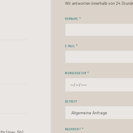
Wir antworten innerhalb von 24 Stund
VORNAME *
E-MAIL *
WUNSCHDATUM *
BETREFF
NACHRICHT *
hr (max. 5h).