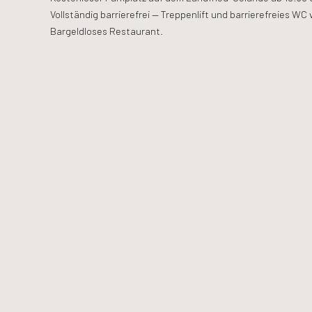
Vollständig barrierefrei — Treppenlift und barrierefreies WC
Bargeldloses Restaurant.
uuuhmami
Alte Eppelheimer Str. 50
69115 Heidelberg