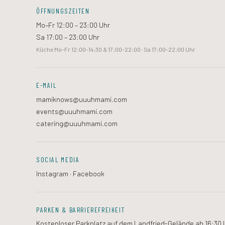
ÖFFNUNGSZEITEN
Mo–Fr 12:00 – 23:00 Uhr
Sa 17:00 – 23:00 Uhr
Küche Mo–Fr 12:00–14:30 & 17:00–22:00 · Sa 17:00–22:00 Uhr
E-MAIL
mamiknows@uuuhmami.com
events@uuuhmami.com
catering@uuuhmami.com
SOCIAL MEDIA
Instagram
·
Facebook
PARKEN & BARRIEREFREIHEIT
Kostenloser Parkplatz auf dem Landfried-Gelände ab 16:30 U