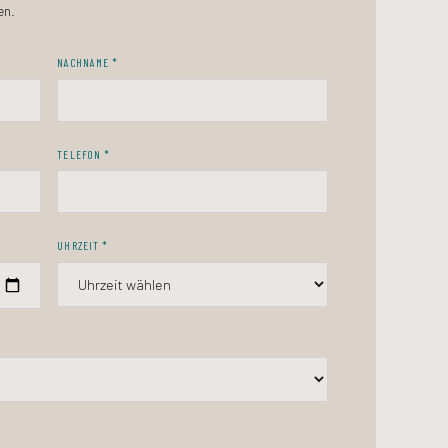
en.
NACHNAME *
TELEFON *
UHRZEIT *