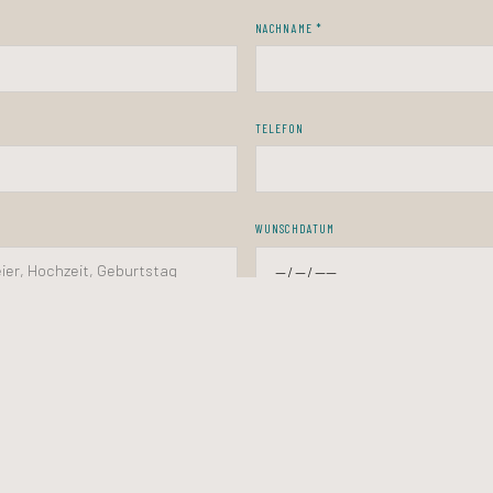
NACHNAME *
TELEFON
WUNSCHDATUM
NENZAHL
ORT / ADRESSE