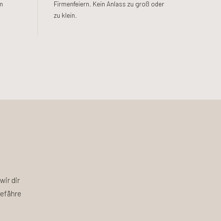
m
Firmenfeiern. Kein Anlass zu groß oder
zu klein.
wir dir
gefähre