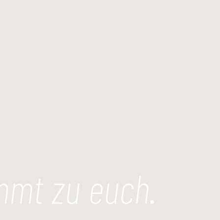
uuuhmami in Heid
mt zu euch.