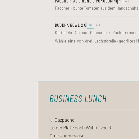
PACCHERI AL LIMONE E POMODORINI
V
A, G
Paccheri · bunte Tomaten aus dem Handschuhshei
BUDDHA BOWL 2.0
VG
A, F
Kartoffeln · Quinoa · Guacamole · Zuckererbsen 
Wähle eins von drei
Lachsforelle · gegrilltes M
BUSINESS LUNCH
kl. Gazpacho
Larger Plate nach Wahl (1 von 3)
Mini-Cheesecake