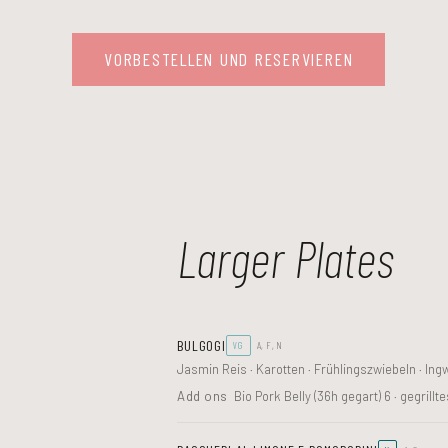
VORBESTELLEN UND RESERVIEREN
Larger Plates
BULGOGI
VG
A, F, N
Jasmin Reis · Karotten · Frühlingszwiebeln · Ingw
Add ons
Bio Pork Belly (36h gegart) 6 · gegrill