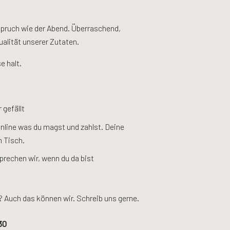
pruch wie der Abend. Überraschend,
alität unserer Zutaten.
e halt.
 gefällt
online was du magst und zahlst. Deine
m Tisch.
prechen wir, wenn du da bist
 Auch das können wir. Schreib uns gerne.
30