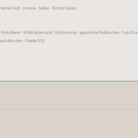
mer Feld · Limone · Salbei · Ricotta Salata
· Rote Beete · Wildkräutersalat · Kürbiskerne · gepickelte Radieschen · Yuzu D
aishähnchen · Falafel (VG)