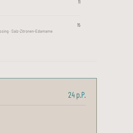
11
15
ressing · Salz-Zitronen-Edamame
24 p.P.